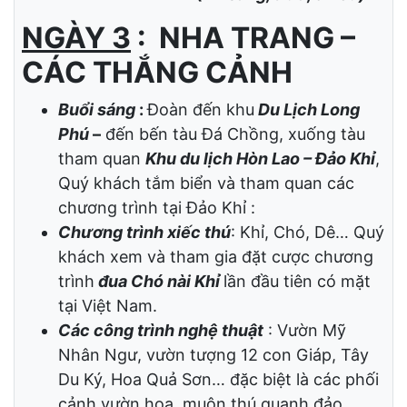
giải tỏa những căng thẳng và mệt mỏi.
Buổi tối
:
Quý khách tự do đi dạo phố biển
về đêm và nghỉ đêm tại Nha Trang.
(Ăn sáng, trưa, chiều)
NGÀY 3
: NHA TRANG –
CÁC THẮNG CẢNH
Buổi sáng
:
Đoàn đến khu
Du Lịch Long
Phú
–
đến bến tàu Đá Chồng, xuống tàu
tham quan
Khu du lịch Hòn Lao – Đảo Khỉ
,
Quý khách tắm biển và tham quan các
chương trình tại Đảo Khỉ :
Chương trình xiếc thú
: Khỉ, Chó, Dê… Quý
khách xem và tham gia đặt cược chương