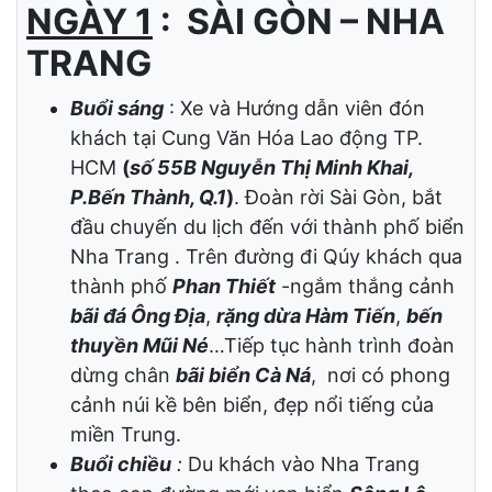
CHƯƠNG TRÌNH TOUR
THÁP BÀ PONAGA
KHU DU LỊCH SUỐI HOA LAN
NÚI CÔ TIÊN – HÒN CHỒNG –
DỐC LẾT
NGÀY 1
: SÀI GÒN – NHA
TRANG
Buổi sáng
: Xe và Hướng dẫn viên đón
khách tại Cung Văn Hóa Lao động TP.
HCM
(
số 55B Nguyễn Thị Minh Khai,
P.Bến Thành, Q.1
)
. Đoàn rời Sài Gòn, bắt
đầu chuyến du lịch đến với thành phố biển
Nha Trang . Trên đường đi Qúy khách qua
thành phố
Phan Thiết
-ngắm thắng cảnh
bãi đá Ông Địa
,
rặng dừa Hàm Tiến
,
bến