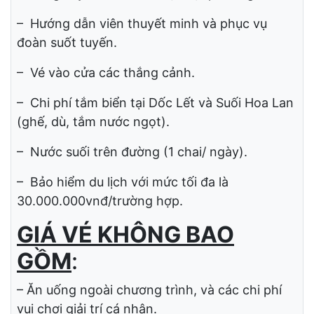
Khách sạn 3* : EDELE, ANGELLA, GOSIA
Khách sạn 4* : GREEN WORLD, ISEAN,
POSEIDON
– Ăn uống theo chương trình, được đổi món
thường xuyên theo ẩm thực địa phương.
– Hướng dẫn viên thuyết minh và phục vụ
đoàn suốt tuyến.
– Vé vào cửa các thắng cảnh.
– Chi phí tắm biển tại Dốc Lết và Suối Hoa Lan
(ghế, dù, tắm nước ngọt).
– Nước suối trên đường (1 chai/ ngày).
– Bảo hiểm du lịch với mức tối đa là
30.000.000vnđ/trường hợp.