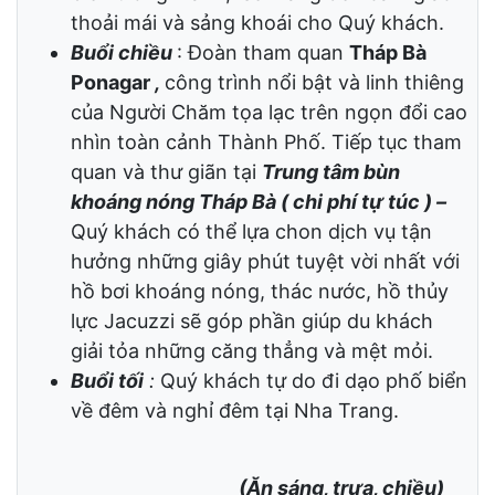
CÁC THẮNG CẢNH
Buổi sáng
:
Xe đưa Qúy khách theo cung
đường biển chiêm ngắm
Núi Cô Tiên- Hòn
Chồng
– Đến tham quan và tắm biển
Dốc
Lết
, với bờ cát dài thoai thoải và nước
biển trong xanh, sẽ mang đến cảm giác
thoải mái và sảng khoái cho Quý khách.
Buổi chiều
: Đoàn tham quan
Tháp Bà
Ponagar
,
công trình nổi bật và linh thiêng
của Người Chăm tọa lạc trên ngọn đổi cao
nhìn toàn cảnh Thành Phố. Tiếp tục tham
quan và thư giãn tại
Trung tâm bùn
khoáng nóng Tháp Bà ( chi phí tự túc ) –
Quý khách có thể lựa chon dịch vụ tận
hưởng những giây phút tuyệt vời nhất với
hồ bơi khoáng nóng, thác nước, hồ thủy
lực Jacuzzi sẽ góp phần giúp du khách