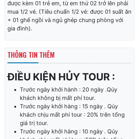
– Quý khách từ 11 tuổi trở lên mua 01 vé.
– Trẻ em từ 06 đến dưới 11 tuổi mua 1/2 vé.
– Trẻ em từ 05 tuổi trở xuống: Không tính vé,
gia đình tự lo cho bé. Nhưng 02 người lớn chỉ
được kèm 01 trẻ em, từ em thứ 02 trở lên phải
mua 1/2 vé. (Tiêu chuẩn 1/2 vé: được 01 suất ăn
+ 01 ghế ngồi và ngủ ghép chung phòng với
gia đình).
THÔNG TIN THÊM
ĐIỀU KIỆN HỦY TOUR :
Trước ngày khởi hành : 20 ngày .Qúy