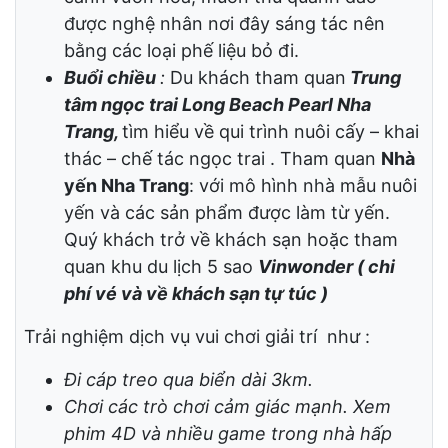
trình
đua Chó nài Khỉ
lần đầu tiên có mặt
tại Việt Nam.
Các công trình nghệ thuật
: Vườn Mỹ
Nhân Ngư, vườn tượng 12 con Giáp, Tây
Du Ký, Hoa Quả Sơn… đặc biệt là các phối
cảnh vườn hoa, muôn thú quanh đảo
được nghệ nhân nơi đây sáng tác nên
bằng các loại phế liệu bỏ đi.
Buổi chiều
:
Du khách tham quan
Trung
tâm
n
gọc
t
rai Long Beach Pearl Nha
Trang,
tìm hiểu về qui trình nuôi cấy – khai
thác – chế tác ngọc trai . Tham quan
Nhà
yến Nha Trang
: với mô hình nhà mẫu nuôi
yến và các sản phẩm được làm từ yến.
Quý khách trở về khách sạn hoặc tham
quan khu du lịch 5 sao
Vinwonder ( chi