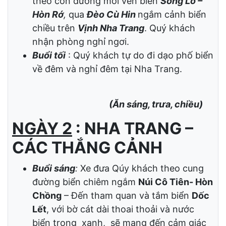
thuyền Mũi Né
…Tiếp tục hành trình đoàn
dừng chân
bãi biển Cà Ná
, nơi có phong
cảnh núi kề bên biển, đẹp nổi tiếng của
miền Trung.
Buổi chiều
:
Du khách vào Nha Trang
theo con đường mới ven biển
Sông Lô –
Hòn Rớ
,
qua
Đèo Cù Hin
ngắm cảnh biển
chiều trên
Vịnh Nha Trang
. Quý khách
nhận phòng nghỉ ngơi.
Buổi tối
: Quý khách tự do đi dạo phố biển
về đêm và nghỉ đêm tại Nha Trang.
(Ăn sáng, trưa, chiều)
NGÀY 2
: NHA TRANG –