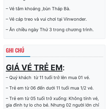
GIÁ VÉ KHÔNG BAO
GỒM
:
– Ăn uống ngoài chương trình, và các chi phí
vui chơi giải trí cá nhân.
– Vé tắm khoáng ,bùn Tháp Bà.
– Vé cáp treo và vui chơi tại Vinwonder.
– Ăn chiều ngày Thứ 3 trong chương trình.
GHI CHÚ
GIÁ VÉ TRẺ EM
: