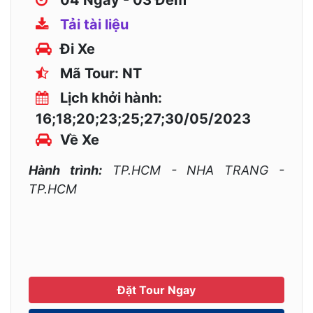
3.197.000
VNĐ
04 Ngày - 03 Đêm
Tải tài liệu
Đi Xe
Mã Tour: NT
Lịch khởi hành:
16;18;20;23;25;27;30/05/2023
Về Xe
Hành trình:
TP.HCM - NHA TRANG -
TP.HCM