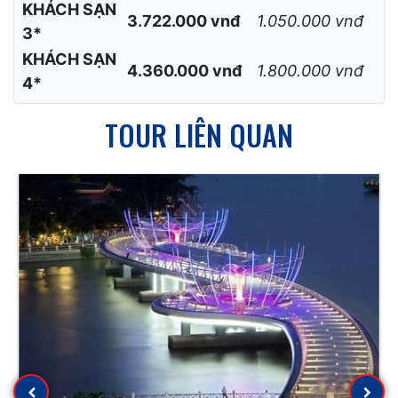
KHÁCH
PHỤ THU
HẠNG VÉ
GIÁ VÉ
PHÒNG ĐƠN
KHÁCH SẠN
3.197.000 vnđ
630.000 vnđ
2*
KHÁCH SẠN
3.722.000 vnđ
1.050.000 vnđ
3*
KHÁCH SẠN
4.360.000 vnđ
1.800.000 vnđ
4*
TOUR LIÊN QUAN