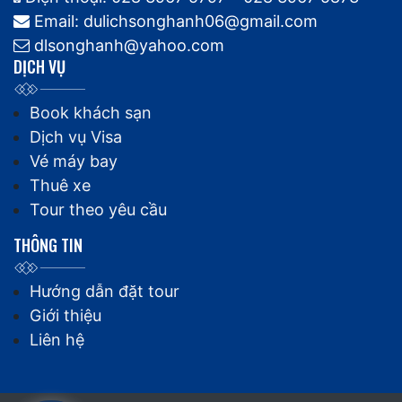
TRỤ SỞ: 1612 Võ Văn Kiệt, Phường 7, Quận 6,
TPHCM
Hotline: 0913.682.796 – 0918.339.193 (Ms
Thảo)
Điện thoại: 028 3967 5797 – 028 3967 5873
Email: dulichsonghanh06@gmail.com
dlsonghanh@yahoo.com
DỊCH VỤ
Book khách sạn
Dịch vụ Visa
Vé máy bay
Thuê xe
Tour theo yêu cầu
THÔNG TIN