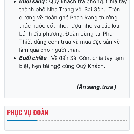
(Ăn sáng, trưa )
NGÀY 4
: NHA TRANG –
SÀI GÒN
Buổi sáng
: Quý khách trả phòng. Chia tay
thành phố Nha Trang về Sài Gòn. Trên
đường về đoàn ghé Phan Rang thưởng
thức nước cốt nho, rượu nho và các loại
bánh địa phương. Đoàn dừng tại Phan
Thiết dùng cơm trưa và mua đặc sản về
làm quà cho người thân.
Buổi chiều
: Về đến Sài Gòn, chia tay tạm
biệt, hẹn tái ngộ cùng Quý Khách.
(Ăn sáng, trưa )