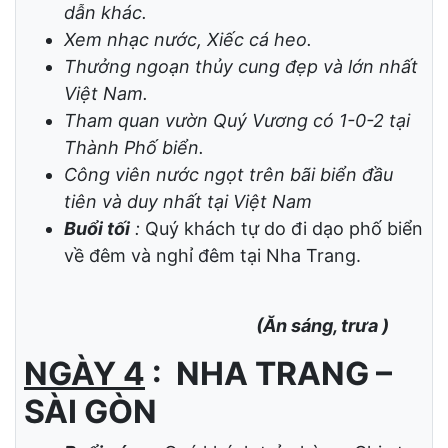
phí vé và về khách sạn tự túc )
Trải nghiệm dịch vụ vui chơi giải trí như :
Đi cáp treo qua biển dài 3km.
Chơi các trò chơi cảm giác mạnh. Xem
phim 4D và nhiều game trong nhà hấp
dẫn khác.
Xem nhạc nước, Xiếc cá heo.
Thưởng ngoạn thủy cung đẹp và lớn nhất
Việt Nam.
Tham quan vườn Quý Vương có 1-0-2 tại
Thành Phố biển.
Công viên nước ngọt trên bãi biển đầu
tiên và duy nhất tại Việt Nam
Buổi tối
:
Quý khách tự do đi dạo phố biển
về đêm và nghỉ đêm tại Nha Trang.