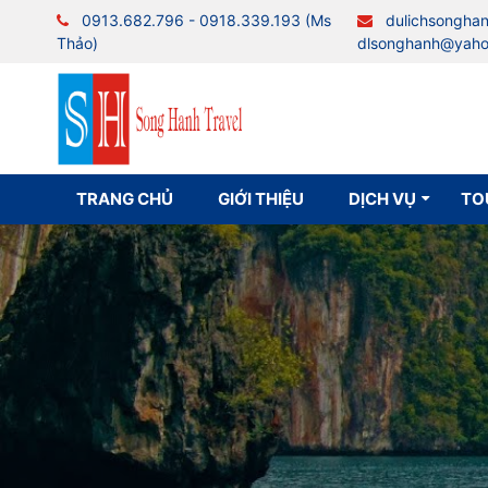
0913.682.796 - 0918.339.193 (Ms
dulichsongha
Thảo)
dlsonghanh@yah
TRANG CHỦ
GIỚI THIỆU
DỊCH VỤ
TO