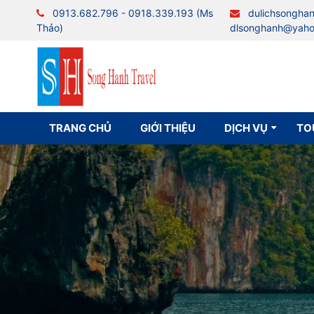
0913.682.796 - 0918.339.193 (Ms
dulichsongha
Thảo)
dlsonghanh@yah
TRANG CHỦ
GIỚI THIỆU
DỊCH VỤ
TO