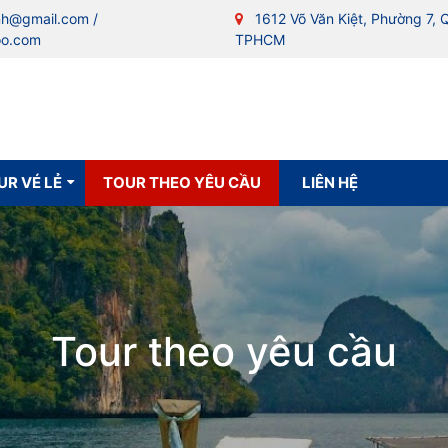
nh@gmail.com /
1612 Võ Văn Kiệt, Phường 7, 
oo.com
TPHCM
UR VÉ LẺ
TOUR THEO YÊU CẦU
LIÊN HỆ
Tour theo yêu cầu